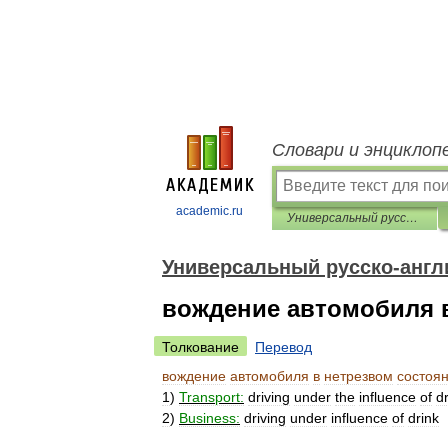
Словари и энциклоп
academic.ru
Универсальный русско-английский словарь
Универсальный русско-англ
вождение автомобиля 
Толкование
Перевод
вождение
автомобиля
в
нетрезвом
состоя
1
)
Transport:
driving
under
the
influence
of
d
2
)
Business:
driving
under
influence
of
drink