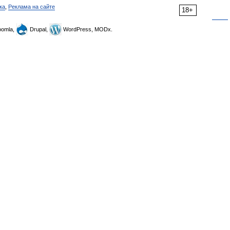
ка
,
Реклама на сайте
18+
omla,
Drupal,
WordPress, MODx.