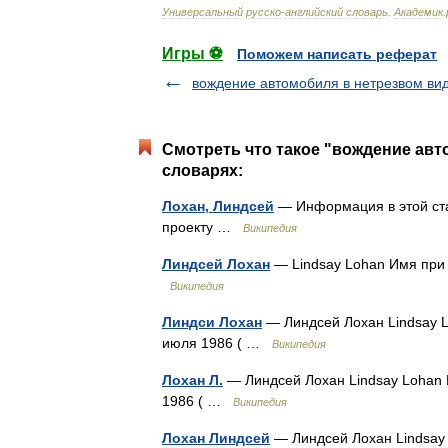
Универсальный
русско
-
английский
словарь
.
Академик
.
Игры ⚽
Поможем написать реферат
вождение автомобиля в нетрезвом ви
Смотреть что такое "вождение авт
словарях:
Лохан, Линдсей
— Информация в этой ста
проекту …
Википедия
Линдсей Лохан
— Lindsay Lohan Имя при 
Википедия
Линдси Лохан
— Линдсей Лохан Lindsay L
июля 1986 ( …
Википедия
Лохан Л.
— Линдсей Лохан Lindsay Lohan 
1986 ( …
Википедия
Лохан Линдсей
— Линдсей Лохан Lindsay 