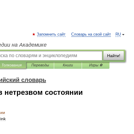
Запомнить сайт
Словарь на свой сайт
RU
едии на Академике
Найти!
Толкования
Переводы
Книги
Игры ⚽
ийский словарь
в нетрезвом состоянии
нии
rink