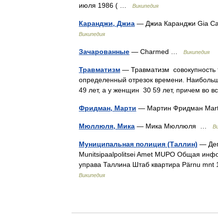
июля 1986 ( …
Википедия
Каранджи, Джиа
— Джиа Каранджи Gia Ca
Википедия
Зачарованные
— Charmed …
Википедия
Травматизм
— Травматизм совокупность т
определенный отрезок времени. Наибольши
49 лет, а у женщин 30 59 лет, причем во
Фридман, Марти
— Мартин Фридман Mar
Мюллюля, Мика
— Мика Мюллюля …
В
Муниципальная полиция (Таллин)
— Деп
Munitsipaalpolitsei Amet MUPO Общая инф
управа Таллина Штаб квартира Pärnu mnt
Википедия