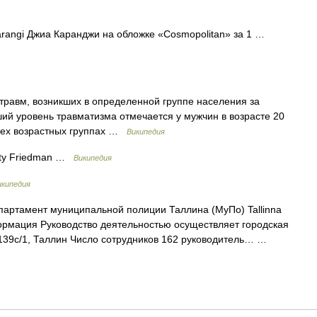
rangi Джиа Каранджи на обложке «Cosmopolitan» за 1 …
равм, возникших в определенной группе населения за
й уровень травматизма отмечается у мужчин в возрасте 20
 всех возрастных группах …
Википедия
ty Friedman …
Википедия
икипедия
артамент муниципальной полиции Таллина (МуПо) Tallinna
ормация Руководство деятельностью осуществляет городская
 139c/1, Таллин Число сотрудников 162 руководитель… …